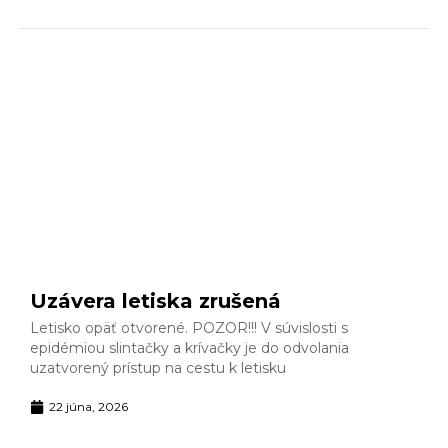
Uzávera letiska zrušená
Letisko opäť otvorené. POZOR!!! V súvislosti s
epidémiou slintačky a krívačky je do odvolania
uzatvorený prístup na cestu k letisku
22 júna, 2026