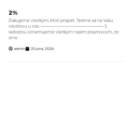
2%
Ďakujeme všetkým, ktorí prispeli. Tešíme sa na Vašu
návštevu u nás. ———————————————– S
radosťou oznamujeme všetkým našim priaznivcom, že
sme
admin
23 júna, 2026