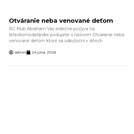
Otváranie neba venované deťom
RC Klub Abrahám Vás srdečne pozýva na
leteckomodelárske podujatie s názvom Otváranie neba
venované deťom ktoré sa uskutoční v dňoch
admin
24 júna, 2026