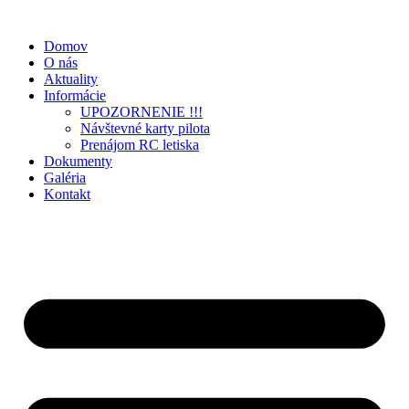
Preskočiť
na
Domov
obsah
O nás
Aktuality
Informácie
UPOZORNENIE !!!
Návštevné karty pilota
Prenájom RC letiska
Dokumenty
Galéria
Kontakt