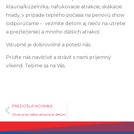
klauna/kúzelníka, nafukovacie atrakcie, skákacie
hrady, v prípade teplého počasia na penovú show
(odporúčame – vezmite deťom aj niečo na utretie
a prezlečenie) a mnoho ďalších atrakcií.
Vstupné je dobrovoľné a poteší nás.
Príďte nás navštíviť a stráviť s nami príjemný
víkend. Tešíme sa na Vás.
PREDOŠLÁ NOVINKA
Otváranie neba venované deťom