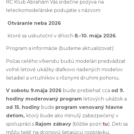
RC Klub Abrahám Vás srdečne pozýva na
leteckomodelárske podujatie s názvom
Otváranie neba 2026
ktoré sa uskutoční v dňoch
8.-10. mája 2026
.
Program a informácie (budeme aktualizovať):
Počas celého víkendu budú modelári predvádzať
voľné letové ukážky diaľkovo riadených modelov
lietadiel a vrtuľníkov s rôznymi druhmi pohonu.
V sobotu 9.mája 2026
bude prebiehať cca
od 9.
hodiny moderovaný program
letových ukážok a
od 15. hodiny
bude
program venovaný hlavne
deťom,
ktorý bude ako minulý zabezpečený v
spolupráci s
Rajom zábavy
(bližšie pozri
tu
). Deti sa
môžu tešiť na dronovú lietajúcu rozprávku,