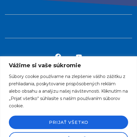
Vážime si vaše súkromie
Súbory cookie používame na zlepšenie vášho zážitku z
info@rcklubabraham.sk
prehliadania, poskytovanie prispôsobených reklám
alebo obsahu a analýzu našej návštevnosti. Kliknutím na
„Prijať všetko“ súhlasíte s naším používaním súborov
Otváracie hodiny:
cookie.
09.00 hod – 19.00 hod
PRIJAŤ VŠETKO