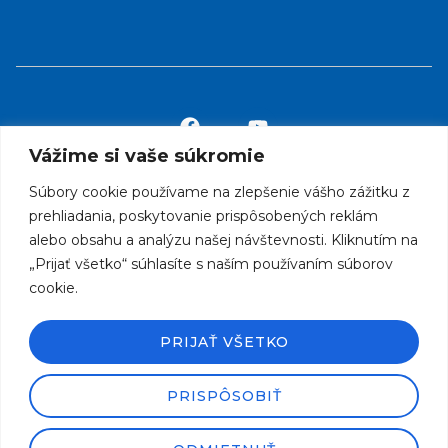
Vážime si vaše súkromie
Súbory cookie používame na zlepšenie vášho zážitku z
info@rcklubabraham.sk
prehliadania, poskytovanie prispôsobených reklám
alebo obsahu a analýzu našej návštevnosti. Kliknutím na
„Prijať všetko“ súhlasíte s naším používaním súborov
Otváracie hodiny:
cookie.
09.00 hod – 19.00 hod
PRIJAŤ VŠETKO
PRISPÔSOBIŤ
Copyright©2024 RC Klub Abrahám