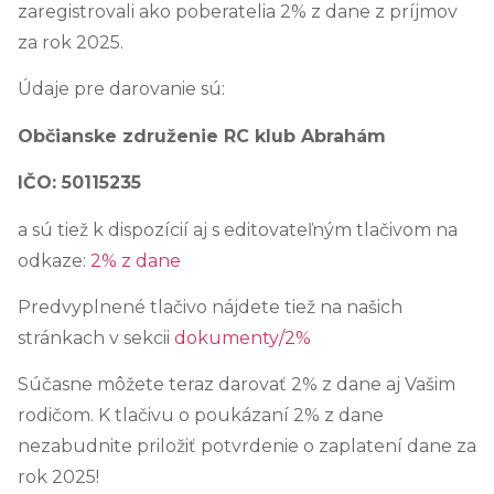
zaregistrovali ako poberatelia 2% z dane z príjmov
za rok 2025.
Údaje pre darovanie sú:
Občianske združenie RC klub Abrahám
IČO: 50115235
a sú tiež k dispozícií aj s editovateľným tlačivom na
odkaze:
2% z dane
Predvyplnené tlačivo nájdete tiež na našich
stránkach v sekcii
dokumenty/2%
Súčasne môžete teraz darovať 2% z dane aj Vašim
rodičom. K tlačivu o poukázaní 2% z dane
nezabudnite priložiť potvrdenie o zaplatení dane za
rok 2025!