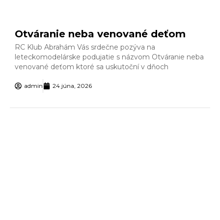
Otváranie neba venované deťom
RC Klub Abrahám Vás srdečne pozýva na
leteckomodelárske podujatie s názvom Otváranie neba
venované deťom ktoré sa uskutoční v dňoch
admin
24 júna, 2026