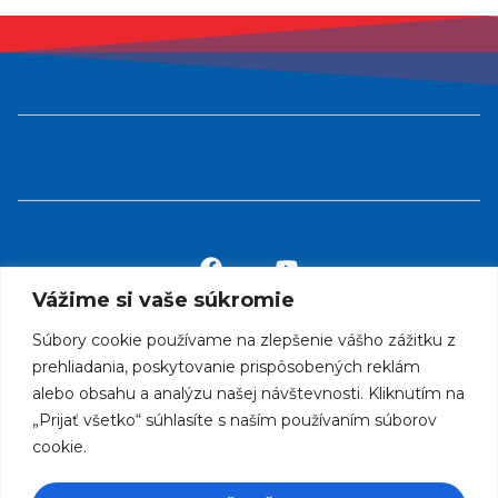
Vážime si vaše súkromie
Súbory cookie používame na zlepšenie vášho zážitku z
info@rcklubabraham.sk
prehliadania, poskytovanie prispôsobených reklám
alebo obsahu a analýzu našej návštevnosti. Kliknutím na
„Prijať všetko“ súhlasíte s naším používaním súborov
Otváracie hodiny:
cookie.
09.00 hod – 19.00 hod