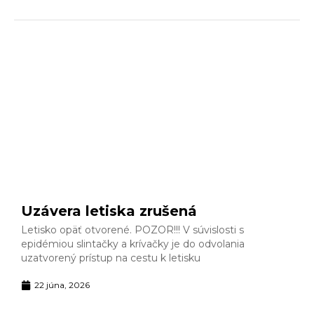
Uzávera letiska zrušená
Letisko opäť otvorené. POZOR!!! V súvislosti s
epidémiou slintačky a krívačky je do odvolania
uzatvorený prístup na cestu k letisku
22 júna, 2026