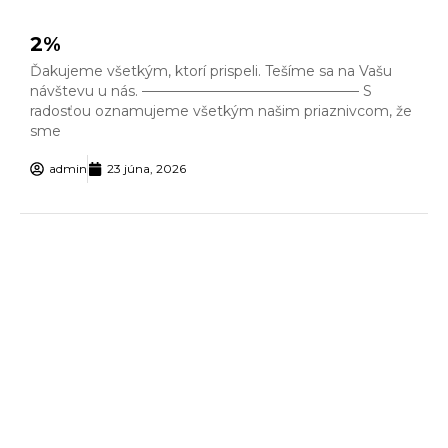
2%
Ďakujeme všetkým, ktorí prispeli. Tešíme sa na Vašu
návštevu u nás. ———————————————– S
radosťou oznamujeme všetkým našim priaznivcom, že
sme
admin
23 júna, 2026