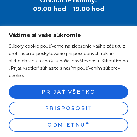
Otváracie hodiny:
09.00 hod – 19.00 hod
Vážime si vaše súkromie
Copyright©2024 RC Klub Abrahám
Súbory cookie používame na zlepšenie vášho zážitku z
prehliadania, poskytovanie prispôsobených reklám
Pravidlá cookies
Ochrana osobných údajov
alebo obsahu a analýzu našej návštevnosti. Kliknutím na
„Prijať všetko“ súhlasíte s naším používaním súborov
cookie.
PRIJAŤ VŠETKO
PRISPÔSOBIŤ
ODMIETNUŤ